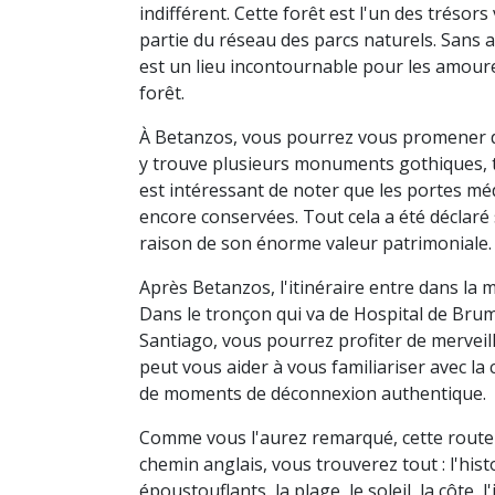
indifférent. Cette forêt est l'un des trésors v
partie du réseau des parcs naturels. San
est un lieu incontournable pour les amoure
forêt.
À Betanzos, vous pourrez vous promener dans
y trouve plusieurs monuments gothiques, tant
est intéressant de noter que les portes médi
encore conservées. Tout cela a été déclaré s
raison de son énorme valeur patrimoniale.
Après Betanzos, l'itinéraire entre dans la 
Dans le tronçon qui va de Hospital de Brum
Santiago, vous pourrez profiter de merveil
peut vous aider à vous familiariser avec la c
de moments de déconnexion authentique.
Comme vous l'aurez remarqué, cette route
chemin anglais, vous trouverez tout : l'his
époustouflants, la plage, le soleil, la côte,