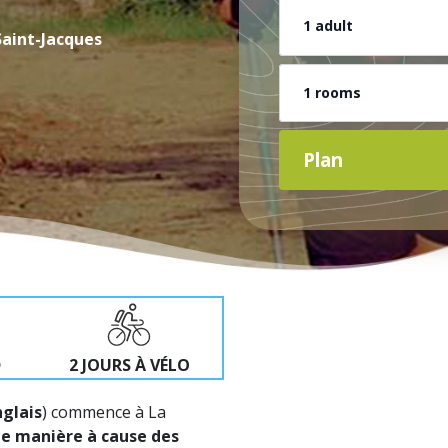
1 adult
Saint-Jacques
1 rooms
Plan
D
2 JOURS À VÉLO
glais
) commence à La
tte manière à cause des