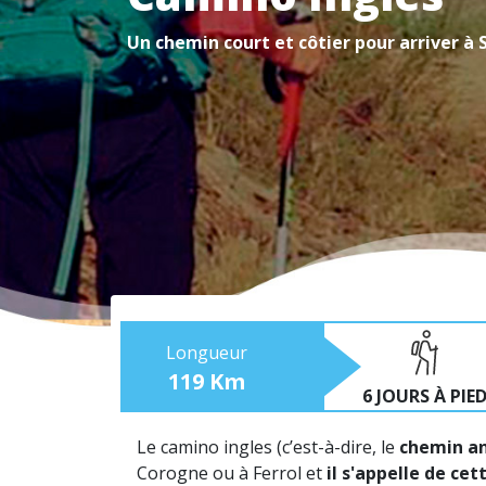
Un chemin court et côtier pour arriver à 
Longueur
119 Km
6 JOURS À PIE
Le camino ingles (c’est-à-dire, le
chemin an
Corogne ou à Ferrol et
il s'appelle de ce