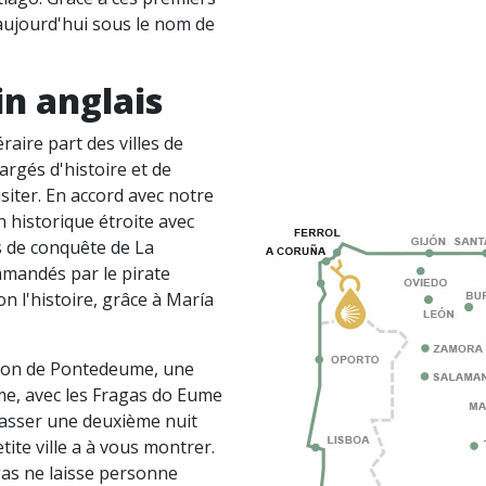
aujourd'hui sous le nom de
n anglais
aire part des villes de
argés d'histoire et de
siter. En accord avec notre
 historique étroite avec
s de conquête de La
mmandés par le pirate
n l'histoire, grâce à María
ction de Pontedeume, une
ume, avec les Fragas do Eume
asser une deuxième nuit
tite ville a à vous montrer.
as ne laisse personne