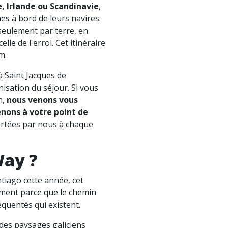
e, Irlande ou Scandinavie
,
nes à bord de leurs navires.
seulement par terre, en
le de Ferrol. Cet itinéraire
m.
à Saint Jacques de
isation du séjour. Si vous
n,
nous venons vous
nons à votre point de
portées par nous à chaque
Way ?
tiago cette année, cet
mment parce que le chemin
réquentés qui existent.
 des paysages galiciens