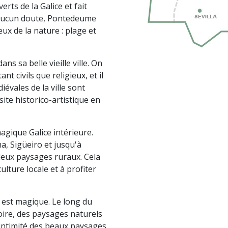
erts de la Galice et fait
s aucun doute, Pontedeume
ux de la nature : plage et
 sa belle vieille ville. On
 civils que religieux, et il
évales de la ville sont
ite historico-artistique en
magique Galice intérieure.
a, Sigüeiro et jusqu'à
leux paysages ruraux. Cela
ulture locale et à profiter
 est magique. Le long du
toire, des paysages naturels
 l'intimité des beaux paysages